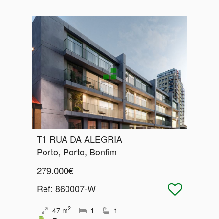
T1 RUA DA ALEGRIA
Porto, Porto, Bonfim
279.000€
Ref
: 860007-W
2
47
m
1
1