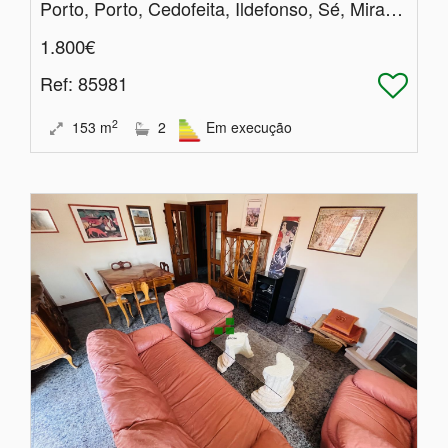
Porto, Porto, Cedofeita, Ildefonso, Sé, Miragaia, Nicolau, Vitória
1.800€
Ref
: 85981
2
153
m
2
Em execução