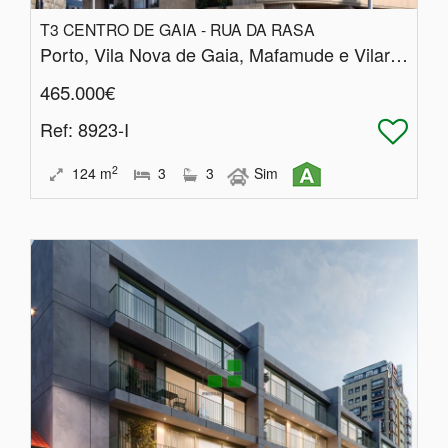
T3 CENTRO DE GAIA - RUA DA RASA
Porto, Vila Nova de Gaia, Mafamude e Vilar do Paraíso
465.000€
Ref
: 8923-I
2
124
m
3
3
Sim