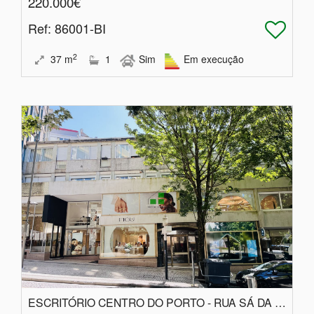
220.000€
Ref
: 86001-BI
2
37
m
1
Sim
Em execução
ESCRITÓRIO CENTRO DO PORTO - RUA SÁ DA BANDEIRA