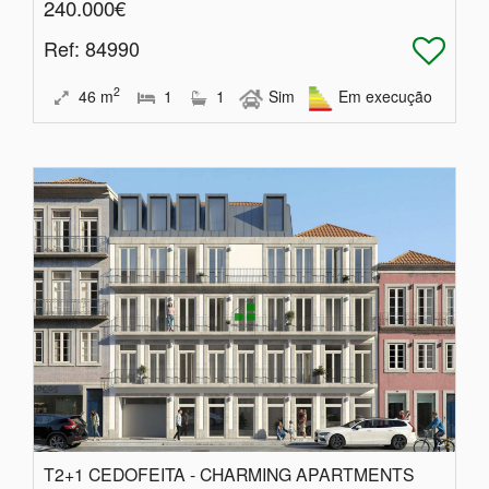
240.000€
Ref
: 84990
2
46
m
1
1
Sim
Em execução
T2+1 CEDOFEITA - CHARMING APARTMENTS