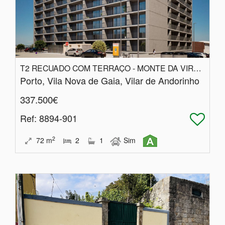
T2 RECUADO COM TERRAÇO - MONTE DA VIRGEM
Porto, Vila Nova de Gaia, Vilar de Andorinho
337.500€
Ref
: 8894-901
2
72
m
2
1
Sim