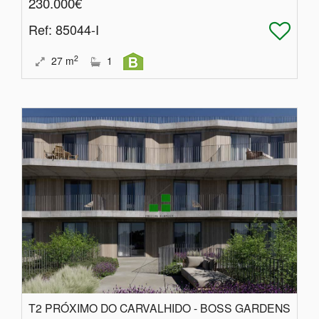
230.000€
Ref
: 85044-I
2
27
m
1
T2 PRÓXIMO DO CARVALHIDO - BOSS GARDENS