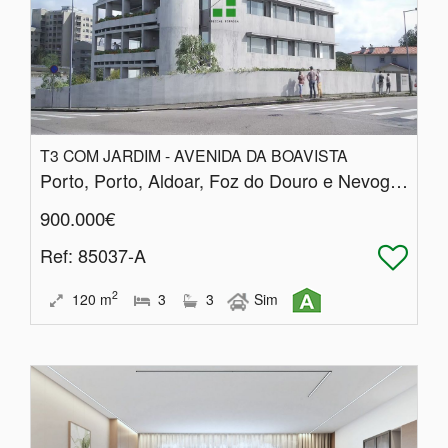
T3 COM JARDIM - AVENIDA DA BOAVISTA
Porto, Porto, Aldoar, Foz do Douro e Nevogilde
900.000€
Ref
: 85037-A
2
120
m
3
3
Sim