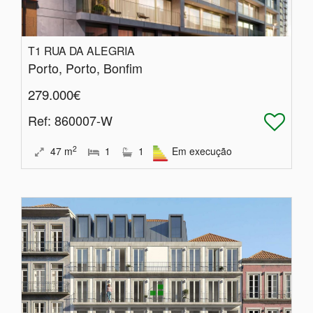
T1 RUA DA ALEGRIA
Porto, Porto, Bonfim
279.000€
Ref
: 860007-W
2
47
m
1
1
Em execução