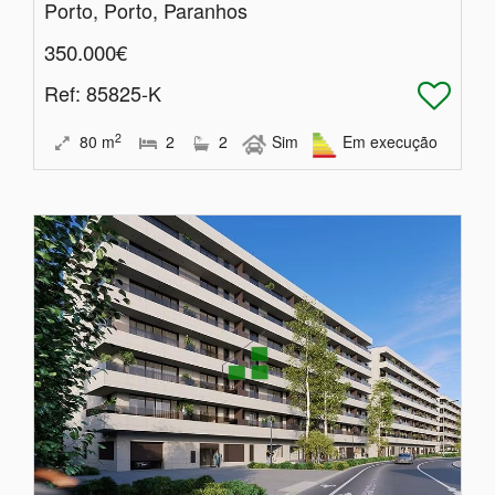
Porto, Porto, Paranhos
350.000€
Ref
: 85825-K
2
80
m
2
2
Sim
Em execução