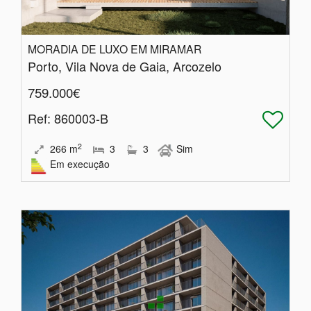
MORADIA DE LUXO EM MIRAMAR
Porto, Vila Nova de Gaia, Arcozelo
759.000€
Ref
: 860003-B
2
266
m
3
3
Sim
Em execução