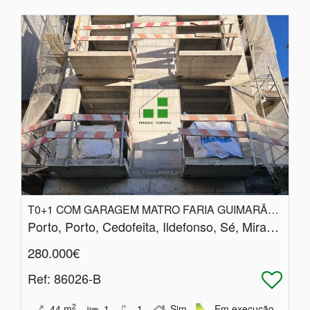
T0+1 COM GARAGEM MATRO FARIA GUIMARÃES
Porto, Porto, Cedofeita, Ildefonso, Sé, Miragaia, Nicolau, Vitória
280.000€
Ref
: 86026-B
2
44
m
1
1
Sim
Em execução