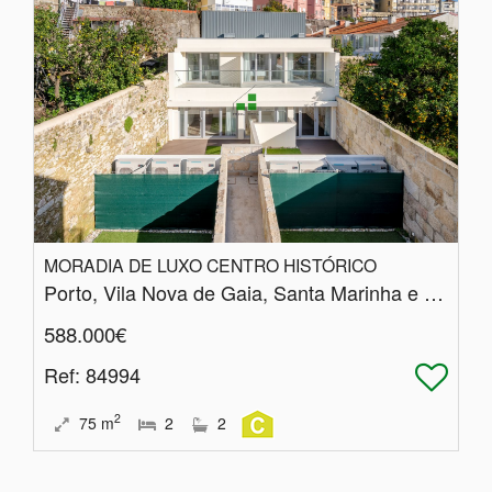
MORADIA DE LUXO CENTRO HISTÓRICO
Porto, Vila Nova de Gaia, Santa Marinha e São Pedro da Afurada
588.000€
Ref
: 84994
2
75
m
2
2