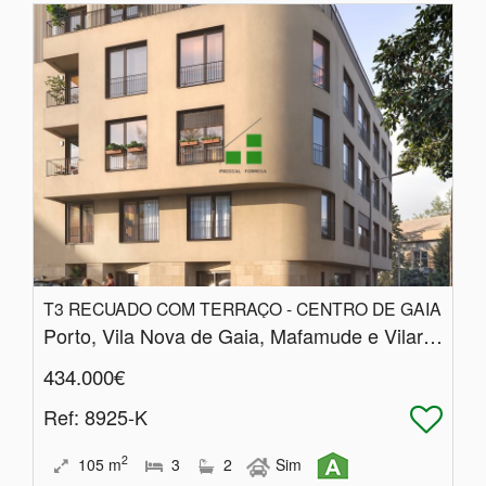
T3 RECUADO COM TERRAÇO - CENTRO DE GAIA
Porto, Vila Nova de Gaia, Mafamude e Vilar do Paraíso
434.000€
Ref
: 8925-K
2
105
m
3
2
Sim