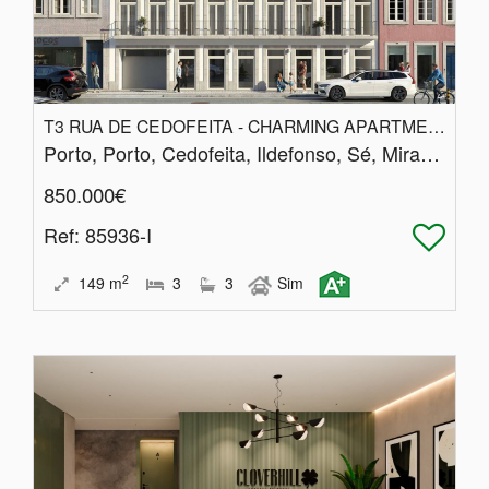
T3 RUA DE CEDOFEITA - CHARMING APARTMENTS
Porto, Porto, Cedofeita, Ildefonso, Sé, Miragaia, Nicolau, Vitória
850.000€
Ref
: 85936-I
2
149
m
3
3
Sim