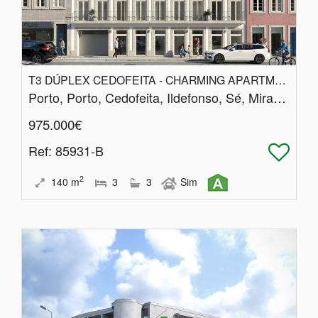
T3 DÚPLEX CEDOFEITA - CHARMING APARTMENTS
Porto, Porto, Cedofeita, Ildefonso, Sé, Miragaia, Nicolau, Vitória
975.000€
Ref
: 85931-B
2
140
m
3
3
Sim