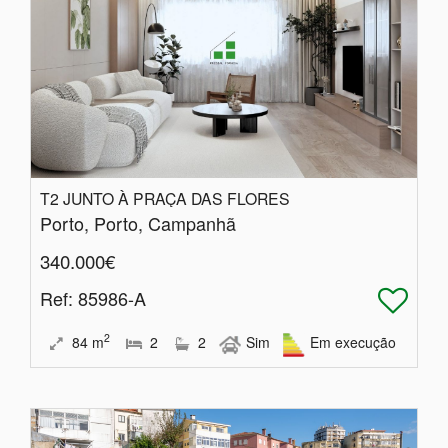
T2 JUNTO À PRAÇA DAS FLORES
Porto, Porto, Campanhã
340.000€
Ref
: 85986-A
2
84
m
2
2
Sim
Em execução