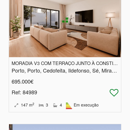
MORADIA V3 COM TERRAÇO JUNTO À CONSTITUIÇÃO
Porto, Porto, Cedofeita, Ildefonso, Sé, Miragaia, Nicolau, Vitória
695.000€
Ref
: 84989
2
147
m
3
4
Em execução