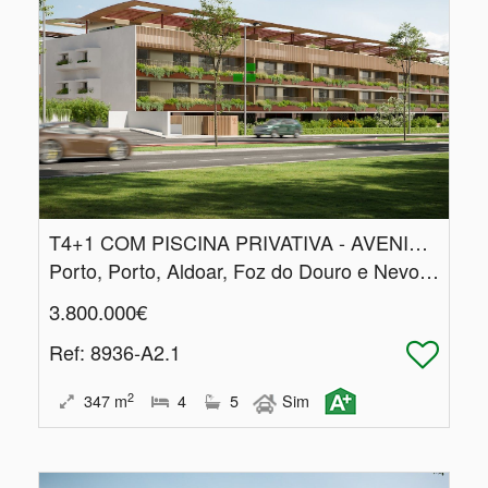
T4+1 COM PISCINA PRIVATIVA - AVENIDA DA BOAVISTA
Porto, Porto, Aldoar, Foz do Douro e Nevogilde
3.800.000€
Ref
: 8936-A2.1
2
347
m
4
5
Sim