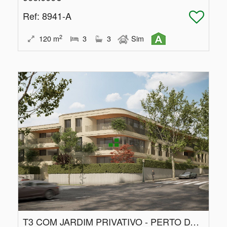
Ref
: 8941-A
2
120
m
3
3
Sim
T3 COM JARDIM PRIVATIVO - PERTO DA FOZ