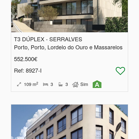
T3 DÚPLEX - SERRALVES
Porto, Porto, Lordelo do Ouro e Massarelos
552.500€
Ref
: 8927-I
2
109
m
3
3
Sim