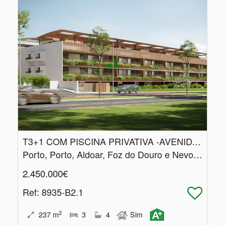
T3+1 COM PISCINA PRIVATIVA -AVENIDA DA BOAVISTA
Porto, Porto, Aldoar, Foz do Douro e Nevogilde
2.450.000€
Ref
: 8935-B2.1
2
237
m
3
4
Sim