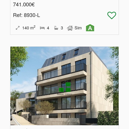
741.000€
Ref
: 8930-L
2
140
m
4
3
Sim