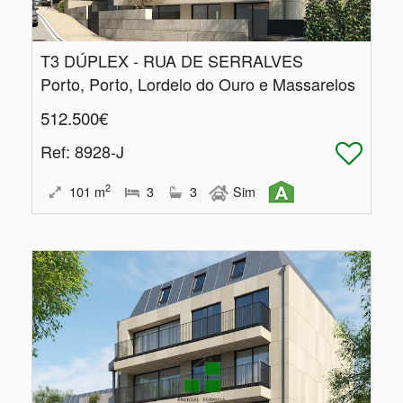
T3 DÚPLEX - RUA DE SERRALVES
Porto, Porto, Lordelo do Ouro e Massarelos
512.500€
Ref
: 8928-J
2
101
m
3
3
Sim