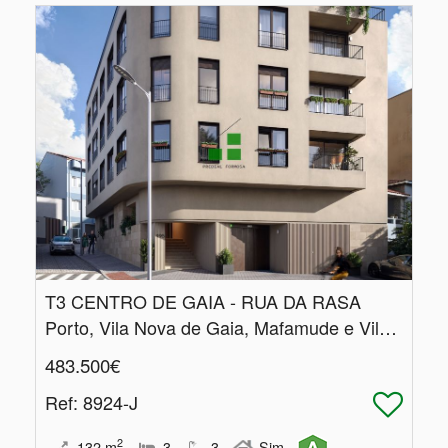
T3 CENTRO DE GAIA - RUA DA RASA
Porto, Vila Nova de Gaia, Mafamude e Vilar do Paraíso
483.500€
Ref
: 8924-J
2
132
m
3
3
Sim