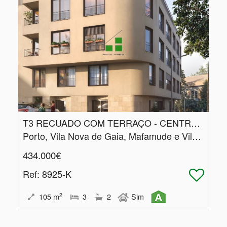
T3 RECUADO COM TERRAÇO - CENTRO DE GAIA
Porto, Vila Nova de Gaia, Mafamude e Vilar do Paraíso
434.000€
Ref
: 8925-K
2
105
m
3
2
Sim