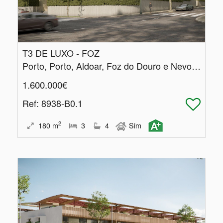
T3 DE LUXO - FOZ
Porto, Porto, Aldoar, Foz do Douro e Nevogilde
1.600.000€
Ref
: 8938-B0.1
2
180
m
3
4
Sim