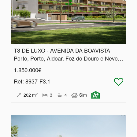
T3 DE LUXO - AVENIDA DA BOAVISTA
Porto, Porto, Aldoar, Foz do Douro e Nevogilde
1.850.000€
Ref
: 8937-F3.1
2
202
m
3
4
Sim