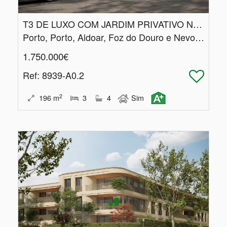
T3 DE LUXO COM JARDIM PRIVATIVO NA FOZ
Porto, Porto, Aldoar, Foz do Douro e Nevogilde
1.750.000€
Ref
: 8939-A0.2
2
196
m
3
4
Sim