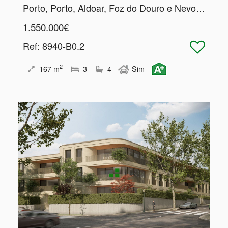
Porto, Porto, Aldoar, Foz do Douro e Nevogilde
1.550.000€
Ref
: 8940-B0.2
2
167
m
3
4
Sim