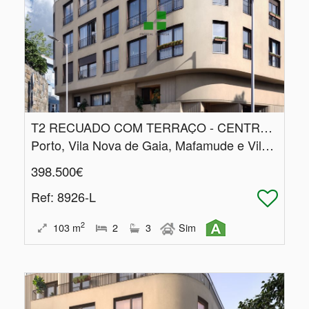
T2 RECUADO COM TERRAÇO - CENTRO DE GAIA
Porto, Vila Nova de Gaia, Mafamude e Vilar do Paraíso
398.500€
Ref
: 8926-L
2
103
m
2
3
Sim