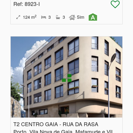
Ref
: 8923-I
2
124
m
3
3
Sim
T2 CENTRO GAIA - RUA DA RASA
Porto, Vila Nova de Gaia, Mafamude e Vilar do Paraíso