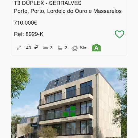
T3 DÚPLEX - SERRALVES
Porto, Porto, Lordelo do Ouro e Massarelos
710.000€
Ref
: 8929-K
2
140
m
3
3
Sim