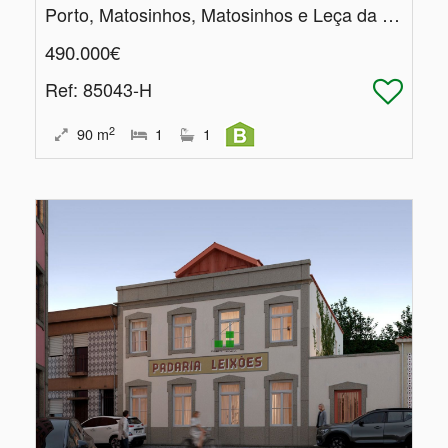
Porto, Matosinhos, Matosinhos e Leça da Palmeira
490.000€
Ref
: 85043-H
2
90
m
1
1