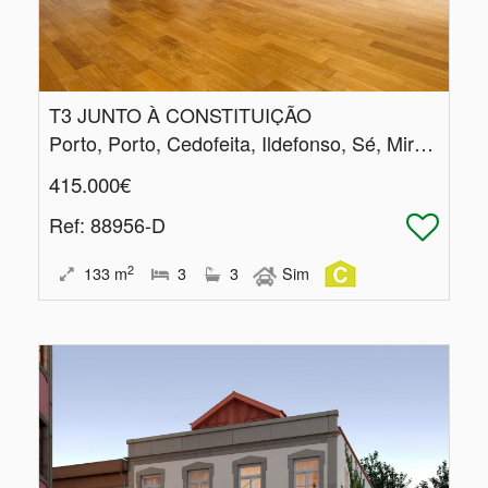
T3 JUNTO À CONSTITUIÇÃO
Porto, Porto, Cedofeita, Ildefonso, Sé, Miragaia, Nicolau, Vitória
415.000€
Ref
: 88956-D
2
133
m
3
3
Sim