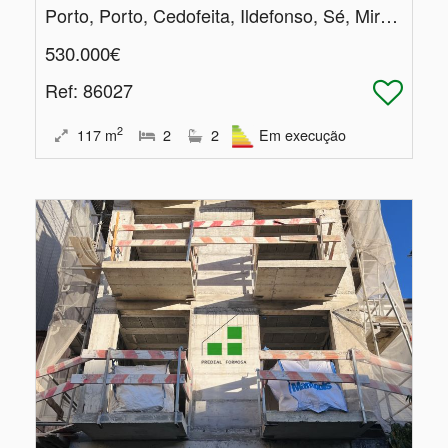
Porto, Porto, Cedofeita, Ildefonso, Sé, Miragaia, Nicolau, Vitória
530.000€
Ref
: 86027
2
117
m
2
2
Em execução