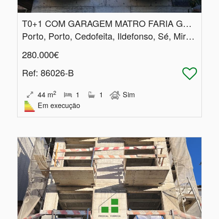
T0+1 COM GARAGEM MATRO FARIA GUIMARÃES
Porto, Porto, Cedofeita, Ildefonso, Sé, Miragaia, Nicolau, Vitória
280.000€
Ref
: 86026-B
2
44
m
1
1
Sim
Em execução