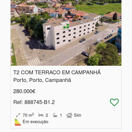
T2 COM TERRAÇO EM CAMPANHÃ
Porto, Porto, Campanhã
280.000€
Ref
: 888745-B1.2
2
70
m
2
1
Sim
Em execução