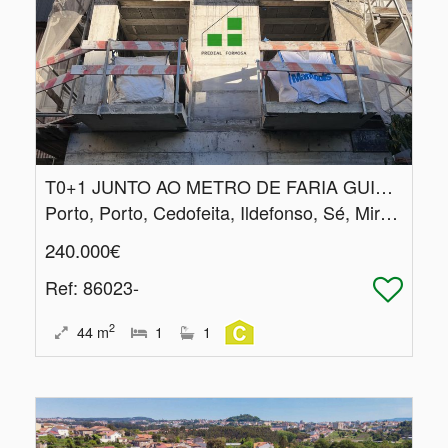
T0+1 JUNTO AO METRO DE FARIA GUIMARÃES
Porto, Porto, Cedofeita, Ildefonso, Sé, Miragaia, Nicolau, Vitória
240.000€
Ref
: 86023-
2
44
m
1
1