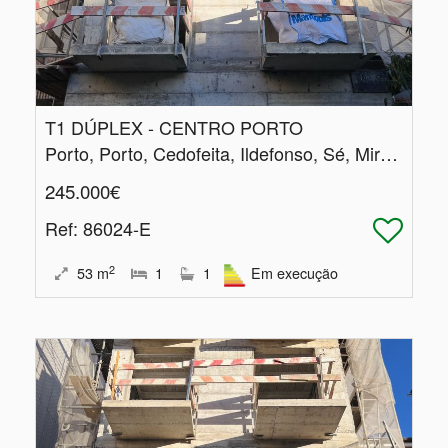
T1 DÚPLEX - CENTRO PORTO
Porto, Porto, Cedofeita, Ildefonso, Sé, Miragaia, Nicolau, Vitória
245.000€
Ref
: 86024-E
2
53
m
1
1
Em execução